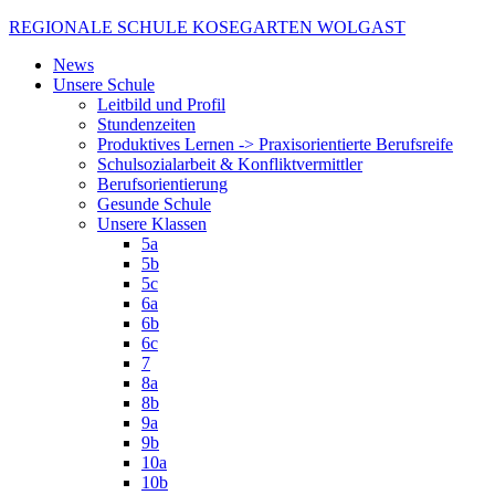
Skip
REGIONALE SCHULE KOSEGARTEN WOLGAST
to
News
content
Unsere Schule
Leitbild und Profil
Stundenzeiten
Produktives Lernen -> Praxisorientierte Berufsreife
Schulsozialarbeit & Konfliktvermittler
Berufsorientierung
Gesunde Schule
Unsere Klassen
5a
5b
5c
6a
6b
6c
7
8a
8b
9a
9b
10a
10b