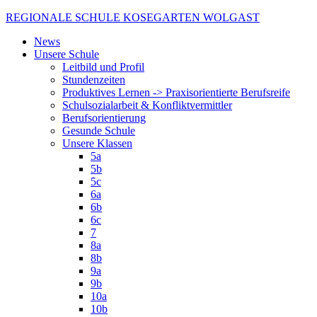
Skip
REGIONALE SCHULE KOSEGARTEN WOLGAST
to
News
content
Unsere Schule
Leitbild und Profil
Stundenzeiten
Produktives Lernen -> Praxisorientierte Berufsreife
Schulsozialarbeit & Konfliktvermittler
Berufsorientierung
Gesunde Schule
Unsere Klassen
5a
5b
5c
6a
6b
6c
7
8a
8b
9a
9b
10a
10b