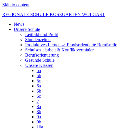
Skip to content
REGIONALE SCHULE KOSEGARTEN WOLGAST
News
Unsere Schule
Leitbild und Profil
Stundenzeiten
Produktives Lernen -> Praxisorientierte Berufsreife
Schulsozialarbeit & Konfliktvermittler
Berufsorientierung
Gesunde Schule
Unsere Klassen
5a
5b
5c
6a
6b
6c
7
8a
8b
9a
9b
10a