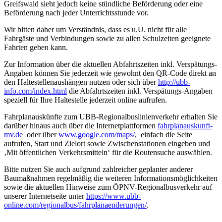
Greifswald sieht jedoch keine stündliche Beförderung oder eine
Beförderung nach jeder Unterrichtsstunde vor.
Wir bitten daher um Verständnis, dass es u.U. nicht für alle
Fahrgäste und Verbindungen sowie zu allen Schulzeiten geeignete
Fahrten geben kann.
Zur Information über die aktuellen Abfahrtszeiten inkl. Verspätungs-
Angaben können Sie jederzeit wie gewohnt den QR-Code direkt an
den Haltestellenaushängen nutzen oder sich über
http://ubb-
info.com/index.html
die Abfahrtszeiten inkl. Verspätungs-Angaben
speziell für Ihre Haltestelle jederzeit online aufrufen.
Fahrplanauskünfte zum UBB-Regionalbuslinienverkehr erhalten Sie
darüber hinaus auch über die Internetplattformen
fahrplanauskunft-
mv.de
oder über
www.google.com/maps/
, einfach die Seite
aufrufen, Start und Zielort sowie Zwischenstationen eingeben und
‚Mit öffentlichen Verkehrsmitteln‘ für die Routensuche auswählen.
Bitte nutzen Sie auch aufgrund zahlreicher geplanter anderer
Baumaßnahmen regelmäßig die weiteren Informationsmöglichkeiten
sowie die aktuellen Hinweise zum ÖPNV-Regionalbusverkehr auf
unserer Internetseite unter
https://www.ubb-
online.com/regionalbus/fahrplanaenderungen/
.