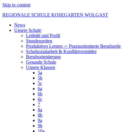
Skip to content
REGIONALE SCHULE KOSEGARTEN WOLGAST
News
Unsere Schule
Leitbild und Profil
Stundenzeiten
Produktives Lernen -> Praxisorientierte Berufsreife
Schulsozialarbeit & Konfliktvermittler
Berufsorientierung
Gesunde Schule
Unsere Klassen
5a
5b
5c
6a
6b
6c
7
8a
8b
9a
9b
10a