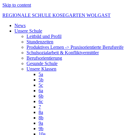
Skip to content
REGIONALE SCHULE KOSEGARTEN WOLGAST
News
Unsere Schule
Leitbild und Profil
Stundenzeiten
Produktives Lernen -> Praxisorientierte Berufsreife
Schulsozialarbeit & Konfliktvermittler
Berufsorientierung
Gesunde Schule
Unsere Klassen
5a
5b
5c
6a
6b
6c
7
8a
8b
9a
9b
10a